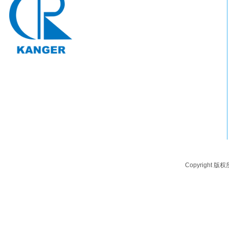
电话：0571-64250383
联系：方经理 ：13588847011
地址：浙江省杭州市桐庐县桐君街道阆苑路108号
邮箱：web@hz-keqx.com
Copyright